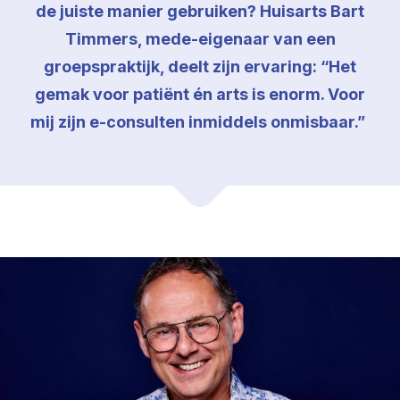
de juiste manier gebruiken? Huisarts Bart
Timmers, mede-eigenaar van een
groepspraktijk, deelt zijn ervaring: “Het
gemak voor patiënt én arts is enorm. Voor
mij zijn e-consulten inmiddels onmisbaar.”