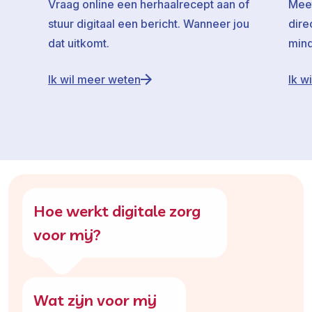
Vraag online een herhaalrecept aan of
Meet
stuur digitaal een bericht. Wanneer jou
dire
dat uitkomt.
mind
Ik wil meer weten
Ik w
Hoe werkt digitale zorg
voor mij?
Wat zijn voor mij